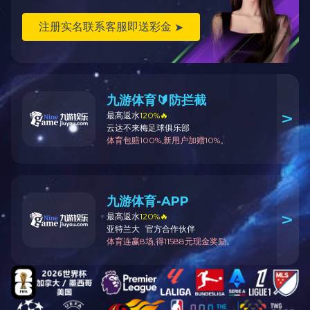
华
电气产业
电气产业作为华体会官方网站_华体会huatihui（中国）
的主导产业，经过多年发展，构建了完整的高、低压输配