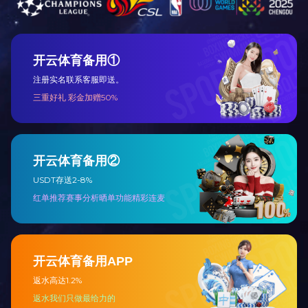
电电气产业链，华体会官方网站_华体会huatihui（中
国）股份有限公司致力于打造国内先进电气制造基地，建
成了上海输配电设备制造基地，温州低压和工控电器制造
Learn More
基地。
联系我们
400-158-5599
Sale Hotline
浙江 温州 柳市镇车站路988号
(总部)
总机：0577 - 6278 8866
传真：0577 - 6173 5333