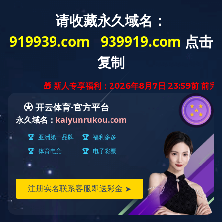
首页
走进华体
华体会官方网站_华体会
集团简介
公司新闻
产品总汇
营销网络
服务体系
用人之道
总裁致辞
集团报刊
价格查询
国际贸易
技术支持
招聘信息
企业荣誉
视频中心
资质证书
工程应用
在线服务
毛遂自荐
以电气产业为主导，环保、能
以电气产业为主导，环保、能
以电气产业为主导，环保、能
以电气产业为主导，环保、能
以电气产业为主导，环保、能
以电气产业为主导，环保、能
全力创建一个以“诚信”为本、
华体会官方网站_华体会
拥有一家全资子集团、六家全
全力创建一个以“诚信”为本、
全力创建一个以“诚信”为本、
全力创建一个以“诚信”为本、
公司的资质
公司的资质
公司的资质
华体会官方
华体会官方
华体会官方
源、新材料等产业…
源、新材料等产业…
源、新材料等产业…
源、新材料等产业…
源、新材料等产业…
源、新材料等产业…
日益发展的现代化企业
huatihui（中国）集团是我国
资电气企业、两家网络…
日益发展的现代化企业
日益发展的现代化企业
日益发展的现代化企业
我们合作成
我们合作成
我们合作成
huatihu
huatihu
huatihu
第一家规范化股份公司
第一家规范
第一家规范
第一家规范