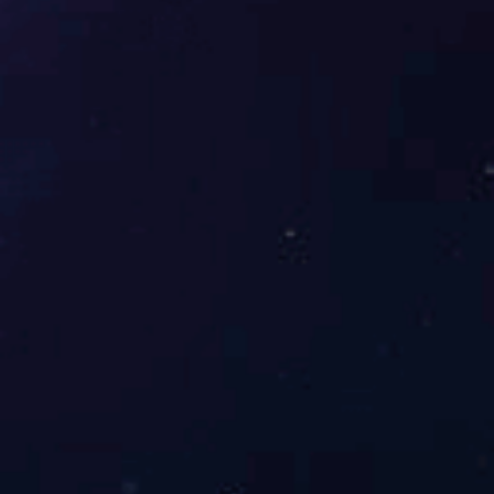
湖北荆门子陵铺48MW风电场
内蒙古四子王旗夏日49.5MW风电场
前一篇：
电力行业
后一篇：
建筑行业