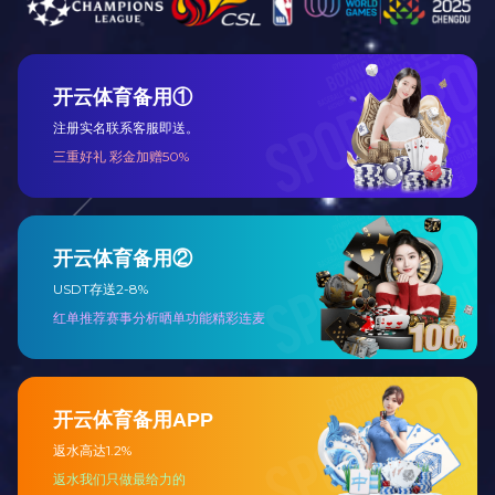
风力及光伏发电是新能源发电的两种型式，能有效缓
设，是新能源风力发电史上的重要突破口。该项目计划建设
复，马河风电场项目正在规划之中。
华体会官方网站_华体会huatihui（中国）为该
设备和智能控制设备，广泛采用铠装移开式交流金属封闭
性能好，频繁操作、灭弧不用检修。同时还采用了电抗器加
进行抑制，保证低压侧的安全可靠运行。
华体会官方网站_华体会huatihui（中国）致