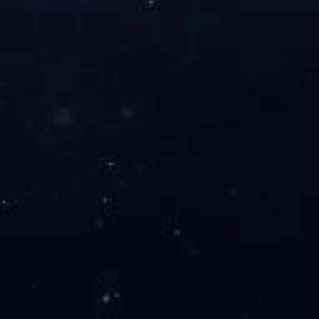
联系我们
400-158-5599
Sale Hotline
浙江 温州 柳市镇车站路988号
(总部)
总机：0577 - 6278 8866
传真：0577 - 6173 5333
了解更多